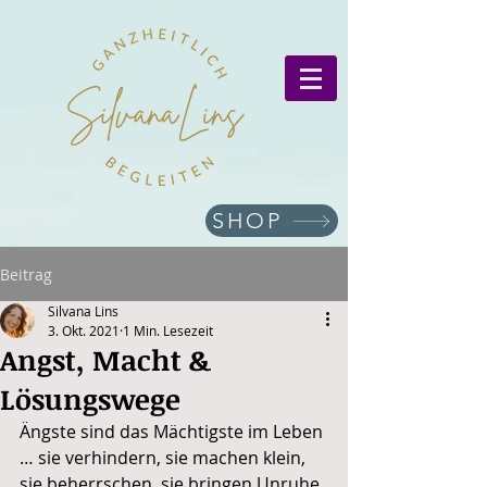
SHOP
Beitrag
Silvana Lins
3. Okt. 2021
1 Min. Lesezeit
Angst, Macht &
Lösungswege
Ängste sind das Mächtigste im Leben 
… sie verhindern, sie machen klein, 
sie beherrschen, sie bringen Unruhe, 