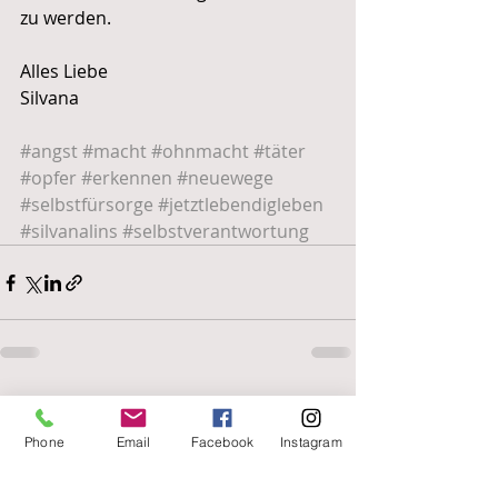
zu werden. 
Alles Liebe
Silvana 
#angst
#macht
#ohnmacht
#täter
#opfer
#erkennen
#neuewege
#selbstfürsorge
#jetztlebendigleben
#silvanalins
#selbstverantwortung
Aktuelle Beiträge
Alle ansehen
Phone
Email
Facebook
Instagram