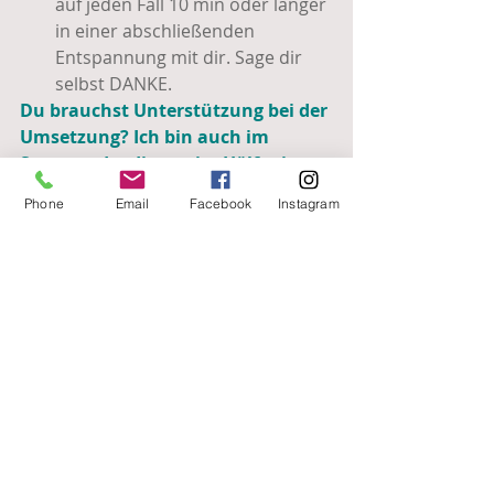
auf jeden Fall 10 min oder länger 
in einer abschließenden 
Entspannung mit dir. Sage dir 
selbst DANKE.
Du brauchst Unterstützung bei der 
Umsetzung? Ich bin auch im 
Sommer da: die zweite Hälfte im 
Juli wie auch ab Mitte August sind 
Phone
Email
Facebook
Instagram
Einzelsitzungen möglich! 
Alles Wunderbare
Silvana
Aktuelle Beiträge
Alle ansehen