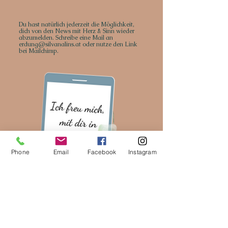
Du hast natürlich jederzeit die Möglichkeit,
dich von den News mit Herz & Sinn wieder
abzumelden. Schreibe eine Mail an
erdung@silvanalins.at
oder nutze den Link
bei Mailchimp.
Phone
Email
Facebook
Instagram