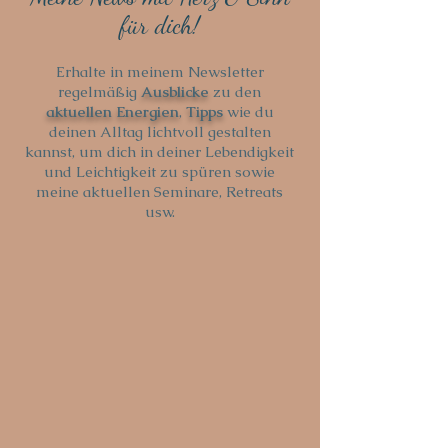
für dich!
Erhalte in meinem Newsletter
regelmäßig
Ausblicke
zu den
aktuellen Energien
,
Tipps
wie du
deinen Alltag lichtvoll gestalten
kannst, um dich in deiner Lebendigkeit
und Leichtigkeit zu spüren sowie
meine aktuellen Seminare, Retreats
usw.