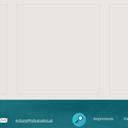
Impressum
Da
erdung@silvanalins.at