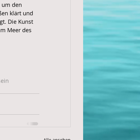
t, um den 
en klärt und 
gt. Die Kunst 
 im Meer des 
sein
Alle ansehen