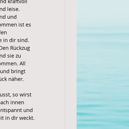
d kraftvoll 
d leise. 
end und 
ommen ist es 
len 
in dir sind. 
 Den Rückzug 
d sie zu 
ommen. All 
und bringt 
tück näher.
sst, so wirst 
ach innen 
 entspannt und 
t in dir weckt. 