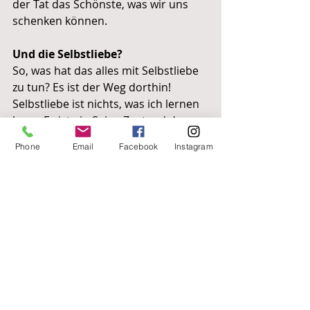
der Tat das Schönste, was wir uns 
schenken können. 
Und die Selbstliebe?
So, was hat das alles mit Selbstliebe 
zu tun? Es ist der Weg dorthin! 
Selbstliebe ist nichts, was ich lernen 
kann. Es ist ein Seins-Zustand der 
eigentlich immer da ist, nur durch all 
Phone
Email
Facebook
Instagram
unsere Schmerzen, Geschichten etc. 
so verdeckt wurde, dass wir glauben, 
wir müssen nun ganz viel lernen, um 
in die Selbstliebe zu kommen. Doch 
nein: wir müssen nur wieder 
loslassen: unsere Geschichten und 
unsere Identifikation mit etwas, das 
wir selbst kreiert haben. Dann kann 
sie wieder automatisch fließen, so 
wie sie es immer getan hat und uns 